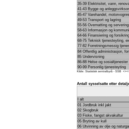
35-39 Elektrisitet, vann, renov
41-43 Bygge og anleggsvirkso
45-47 Varehandel, motorvognr
49-53 Transport og lagring
55-56 Overnatting og servering
58-63 Informasjon og kommuni
64-66 Finansiering og forsikrin
68-75 Teknisk tjenesteyting, e
77-82 Forretningsmessig tjene
84 Offentlig administrasjon, fo
85 Undervisning
86-88 Helse og sosialtjenester
90-99 Personlig tjenesteyting
Kilde: Statistisk sentralbyrå - SSB <
Antall sysselsatte etter deta
I alt
01 Jordbruk inkl jakt
02 Skogbruk
03 Fiske, fangst akvakultur
05 Bryting av kull
06 Utvinning av olje og naturg