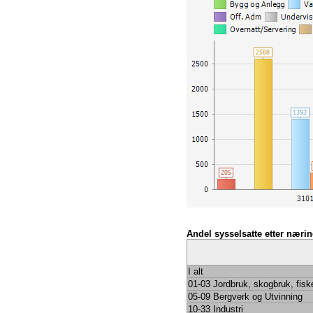
Andel sysselsatte etter næri
I alt
01-03 Jordbruk, skogbruk, fisk
05-09 Bergverk og Utvinning
10-33 Industri