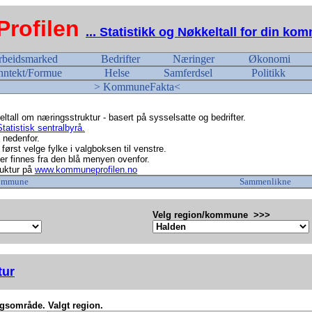
rofilen
... Statistikk og Nøkkeltall for din k
rbeidsmarked
Bedrifter
Næringer
Økonomi
nntekt/Formue
Helse
Samferdsel
Politikk
> KommuneFakta<
tall om næringsstruktur - basert på sysselsatte og bedrifter.
tatistisk sentralbyrå.
 nedenfor.
ørst velge fylke i valgboksen til venstre.
r finnes fra den blå menyen ovenfor.
uktur på
www.kommuneprofilen.no
ommune
Sammenlikne
Velg region/kommune >>>
tur
ngsområde. Valgt region.