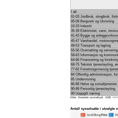
I alt
01-03 Jordbruk, skogbruk, fisk
05-09 Bergverk og Utvinning
10-33 Industri
35-39 Elektrisitet, vann, renov
41-43 Bygge og anleggsvirkso
45-47 Varehandel, motorvognr
49-53 Transport og lagring
55-56 Overnatting og servering
58-63 Informasjon og kommuni
64-66 Finansiering og forsikrin
68-75 Teknisk tjenesteyting, e
77-82 Forretningsmessig tjene
84 Offentlig administrasjon, fo
85 Undervisning
86-88 Helse og sosialtjenester
90-99 Personlig tjenesteyting
00 Uoppgitt næring
Kilde: Statistisk sentralbyrå - SSB <
Antall sysselsatte i utvalgte 