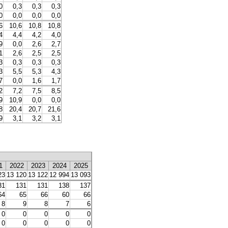
0
0,3
0,3
0,3
0
0,0
0,0
0,0
6
10,6
10,8
10,8
4
4,4
4,2
4,0
9
0,0
2,6
2,7
1
2,6
2,5
2,5
3
0,3
0,3
0,3
3
5,5
5,3
4,3
7
0,0
1,6
1,7
2
7,2
7,5
8,5
9
10,9
0,0
0,0
8
20,4
20,7
21,6
9
3,1
3,2
3,1
1
2022
2023
2024
2025
23
13 120
13 122
12 994
13 093
31
131
131
138
137
64
65
66
60
66
8
9
8
7
6
0
0
0
0
0
0
0
0
0
0