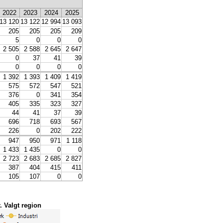
2022
2023
2024
2025
13 120
13 122
12 994
13 093
205
205
205
209
5
0
0
0
2 505
2 588
2 645
2 647
0
37
41
39
0
0
0
0
1 392
1 393
1 409
1 419
575
572
547
521
376
0
341
354
405
335
323
327
44
41
37
39
696
718
693
567
226
0
202
222
947
950
971
1 118
1 433
1 435
0
0
2 723
2 683
2 685
2 827
387
404
415
411
105
107
0
0
. Valgt region