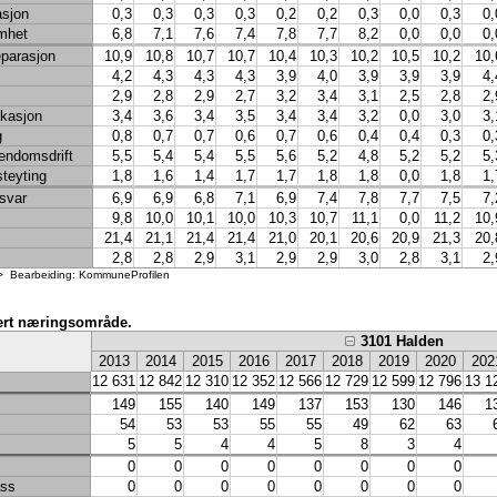
asjon
0,3
0,3
0,3
0,3
0,2
0,2
0,3
0,0
0,3
0,
mhet
6,8
7,1
7,6
7,4
7,8
7,7
8,2
0,0
0,0
0,
eparasjon
10,9
10,8
10,7
10,7
10,4
10,3
10,2
10,5
10,2
10,
4,2
4,3
4,3
4,3
3,9
4,0
3,9
3,9
3,9
4,
2,9
2,8
2,9
2,7
3,2
3,4
3,1
2,5
2,8
2,
kasjon
3,4
3,6
3,4
3,5
3,4
3,4
3,2
0,0
3,0
3,
g
0,8
0,7
0,7
0,6
0,7
0,6
0,4
0,4
0,3
0,
iendomsdrift
5,5
5,4
5,4
5,5
5,6
5,2
4,8
5,2
5,2
5,
steyting
1,8
1,6
1,4
1,7
1,7
1,8
1,8
0,0
1,8
1,
rsvar
6,9
6,9
6,8
7,1
6,9
7,4
7,8
7,7
7,5
7,
9,8
10,0
10,1
10,0
10,3
10,7
11,1
0,0
11,2
10,
21,4
21,1
21,4
21,4
21,0
20,1
20,6
20,9
21,3
20,
2,8
2,8
2,9
3,1
2,9
2,9
3,0
2,8
3,1
2,
><> Bearbeiding: KommuneProfilen
ljert næringsområde.
3101 Halden
2013
2014
2015
2016
2017
2018
2019
2020
202
12 631
12 842
12 310
12 352
12 566
12 729
12 599
12 796
13 1
149
155
140
149
137
153
130
146
1
54
53
53
55
55
49
62
63
5
5
4
4
5
8
3
4
0
0
0
0
0
0
0
0
ass
0
0
0
0
0
0
0
0