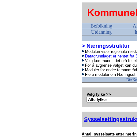
KommuneP
Befolkning
A
Utdanning
I
> Næringsstruktur
Modulen viser regionale nøkkel
Datagrunnlaget er hentet fra S
Velg kommune i det grå feltet
For å avgrense valget kan du f
Moduler for andre temaområde
Flere moduler om Næringsstr
DinK
Velg fylke >>
Sysselsettingsstruk
Antall sysselsatte etter næri