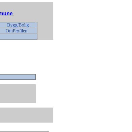
ommune
Bygg/Bolig
OmProfilen