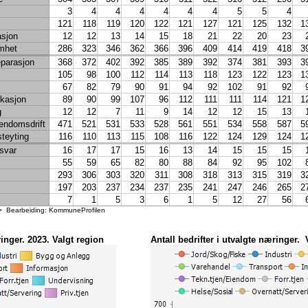
5
4
3
3
3
3
3
0
3
4
4
4
4
4
4
5
5
4
asjon
86
75
66
74
80
75
79
83
121
118
119
120
122
121
127
121
125
132
1
2
1
0
0
0
0
0
0
asjon
12
12
13
14
15
18
21
22
20
23
5
5
3
3
3
0
0
0
mhet
286
323
346
362
366
396
409
414
419
418
3
9
11
13
15
14
20
17
0
eparasjon
368
372
402
392
385
389
392
374
381
393
3
16
16
16
16
7
8
24
0
105
98
100
112
114
113
118
123
122
123
1
g
0
0
0
0
0
0
0
0
67
82
79
90
91
94
92
102
91
92
249
249
235
232
252
238
258
0
kasjon
89
90
99
107
96
112
111
111
114
121
1
69
61
57
61
70
74
85
76
g
12
12
7
11
9
14
12
12
15
13
rksomhet
536
603
642
615
660
667
684
733
7
iendomsdrift
471
521
531
533
528
561
551
534
558
587
5
del
steyting
116
231
110
239
113
226
115
108
245
116
259
122
279
124
290
129
293
124
3
1
217
217
207
185
196
194
185
0
rsvar
16
17
17
15
16
13
14
15
15
15
øretøyer)
931
931
884
887
847
840
812
0
55
59
65
82
80
88
84
92
95
102
rt
293
270
306
288
303
291
320
311
280
308
251
318
268
313
250
315
319
0
3
197
39
203
40
237
234
33
237
32
235
26
241
28
247
33
246
28
265
2
7
0
1
0
5
0
3
6
0
1
0
5
0
12
0
27
0
56
><> Bearbeiding: KommuneProfilen
g
174
180
159
175
179
178
183
0
omhet
51
47
43
41
34
33
31
0
73
66
76
65
86
93
93
0
ringer. 2023. Valgt region
Antall bedrifter i utvalgte næringer. 
295
295
277
269
320
342
303
0
101
48
49
44
44
43
41
44
givelse
22
24
22
26
26
15
16
16
ting
5
5
1
0
0
0
0
0
13
93
28
25
25
30
29
0