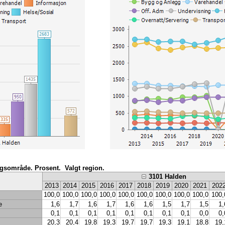
ngsområde. Prosent. Valgt region.
3101 Halden
2013
2014
2015
2016
2017
2018
2019
2020
2021
202
100,0
100,0
100,0
100,0
100,0
100,0
100,0
100,0
100,0
100,
e
1,6
1,7
1,6
1,7
1,6
1,6
1,5
1,7
1,5
1,
0,1
0,1
0,1
0,1
0,1
0,1
0,1
0,1
0,0
0,
20,3
20,4
19,8
19,3
19,7
19,7
19,3
19,1
18,8
19,