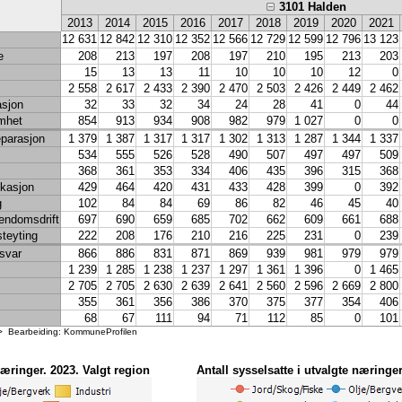
3101 Halden
2013
2014
2015
2016
2017
2018
2019
2020
2021
12 631
12 842
12 310
12 352
12 566
12 729
12 599
12 796
13 123
e
208
213
197
208
197
210
195
213
203
15
13
13
11
10
10
10
12
0
2 558
2 617
2 433
2 390
2 470
2 503
2 426
2 449
2 462
asjon
32
33
32
34
24
28
41
0
44
mhet
854
913
934
908
982
979
1 027
0
0
eparasjon
1 379
1 387
1 317
1 317
1 302
1 313
1 287
1 344
1 337
534
555
526
528
490
507
497
497
509
368
361
353
334
406
435
396
315
368
kasjon
429
464
420
431
433
428
399
0
392
g
102
84
84
69
86
82
46
45
40
iendomsdrift
697
690
659
685
702
662
609
661
688
steyting
222
208
176
210
216
225
231
0
239
rsvar
866
886
831
871
869
939
981
979
979
1 239
1 285
1 238
1 237
1 297
1 361
1 396
0
1 465
2 705
2 705
2 630
2 639
2 641
2 560
2 596
2 669
2 800
355
361
356
386
370
375
377
354
406
68
67
111
94
71
112
85
0
101
><> Bearbeiding: KommuneProfilen
næringer. 2023. Valgt region
Antall sysselsatte i utvalgte næringer