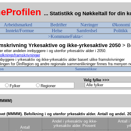
Profilen
... Statistikk og Nøkkeltall for di
Arbeidsmarked
Bedrifter
Næringer
Økonomi
Inntekt/Formue
Helse
Samferdsel
Politikk
>KommuneFakta<
skrivning Yrkesaktive og ikke-yrkesaktive 2050
> B
r etter andelen innbyggere i og utenfor yrkesaktiv alder i 2050.
olkningsframskrivninger
nbyggere i yrkesaktiv og ikke-yrkesaktiv alder basert ulike framskrivninger
ingen for DinRegion og andre regionale sammenlikninger finnes fra menyen n
on
Sammenlikne
Velg fylke >>>
Fylker
Regioner
 (MMMM)
ivet (MMMM). Befolkning i og utenfor yrkesaktiv alder. Antall og andel. 2
Andel i yrkesaktiv og ikke-
Antall i
yrkesaktiv alder. Prosent
yr
Antall