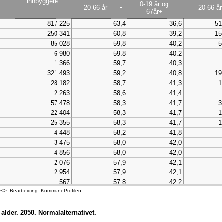
innbyggere
0-19 år og
20-66 år
20-66 år
67år+
817 225
63,4
36,6
51
250 341
60,8
39,2
15
85 028
59,8
40,2
5
6 980
59,8
40,2
1 366
59,7
40,3
321 493
59,2
40,8
19
28 182
58,7
41,3
1
2 263
58,6
41,4
57 478
58,3
41,7
3
22 404
58,3
41,7
1
25 355
58,3
41,7
1
4 448
58,2
41,8
3 475
58,0
42,0
4 856
58,0
42,0
2 076
57,9
42,1
2 954
57,9
42,1
567
57,8
42,2
> Bearbeiding: KommuneProfilen
11 125
57,8
42,2
1 334
57,7
42,3
6 356
57,4
42,6
 alder. 2050. Normalalternativet.
63 803
57,4
42,6
3