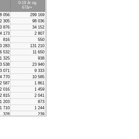
0-19 år og
67år+
8 056
299 169
2 305
98 036
0 876
34 152
4 173
2 807
816
550
0 283
131 210
6 532
11 650
1 325
938
3 538
23 940
3 071
9 333
4 770
10 585
2 587
1 861
2 016
1 459
2 815
2 041
1 203
873
1 710
1 244
328
239
6 426
4 699
770
564
3 651
2 705
6 622
27 181