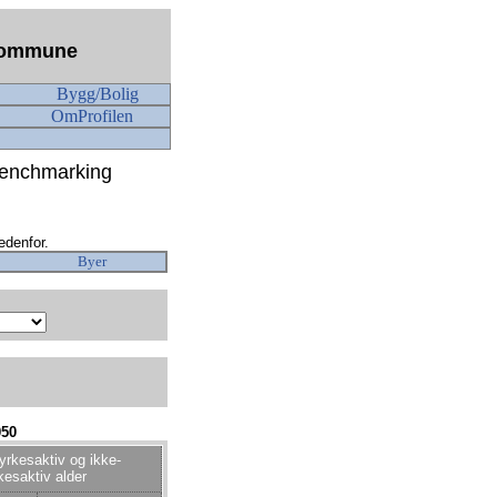
n kommune
Bygg/Bolig
OmProfilen
enchmarking
edenfor.
Byer
050
 yrkesaktiv og ikke-
kesaktiv alder