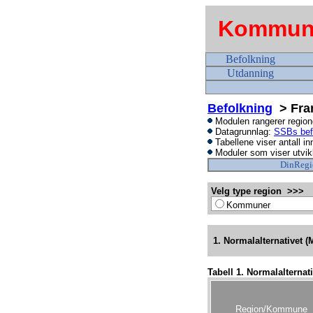
Kommune
Befolkning
Utdanning
Befolkning
> Fram
Modulen rangerer regione
Datagrunnlag:
SSBs bef
Tabellene viser antall in
Moduler som viser utvikl
DinRegi
Velg type region >>>
Kommuner
1. Normalalternativet
Tabell 1. Normalalternat
Region/Kommune