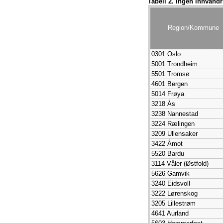
Tabell 2. Ingen innvandr
3314 Øvre Eiker
1120 Klepp
4223 Vennesla
Region/Kommune
1577 Volda
1507 Ålesund
0301 Oslo
3220 Enebakk
5001 Trondheim
3405 Lillehammer
5501 Tromsø
3905 Tønsberg
4601 Bergen
3303 Kongsberg
5014 Frøya
1122 Gjesdal
3218 Ås
3443 Vestre Toten
3238 Nannestad
5028 Melhus
3224 Rælingen
5634 Vardø
3209 Ullensaker
1859 Flakstad
3422 Åmot
3318 Krødsherad
5520 Bardu
5542 Skjervøy
3114 Våler (Østfold)
3105 Sarpsborg
5626 Gamvik
5031 Malvik
3240 Eidsvoll
5616 Hasvik
3222 Lørenskog
3232 Nittedal
3205 Lillestrøm
5605 Sør-Varanger
4641 Aurland
3305 Ringerike