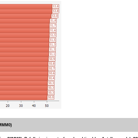
113 461
57,3
42,7
6
7 087
57,3
42,7
8 431
57,3
42,7
1 425
57,3
42,7
35 067
57,2
42,8
2
115 964
57,2
42,8
6
1 128
57,2
42,8
1 094
57,1
42,9
161 063
57,1
42,9
9
33 447
56,9
43,1
1
139 635
56,9
43,1
7
56 427
56,8
43,2
3
13 889
56,8
43,2
23 062
56,6
43,4
1
10 431
56,6
43,4
93 609
56,5
43,5
5
30 209
56,4
43,6
1
12 795
56,4
43,6
33 906
56,4
43,6
1
34 197
56,3
43,7
1
(MMM0)
1 308
56,2
43,8
29 383
56,1
43,9
1