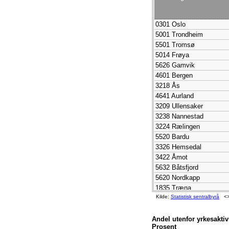
0301 Oslo
5001 Trondheim
5501 Tromsø
5014 Frøya
5626 Gamvik
4601 Bergen
3218 Ås
4641 Aurland
3209 Ullensaker
3238 Nannestad
3224 Rælingen
5520 Bardu
3326 Hemsedal
3422 Åmot
5632 Båtsfjord
5620 Nordkapp
1835 Træna
Kilde:
Statistisk sentralbyrå
<><
5603 Hammerfest
5618 Måsøy
5056 Hitra
Andel utenfor yrkesaktiv
Prosent
3222 Lørenskog