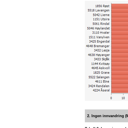
3205 Lillestrøm
5524 Målselv
3114 Våler (Østfold)
4222 Bykle
3240 Eidsvoll
3301 Drammen
1874 Moskenes
5614 Loppa
1103 Stavanger
3407 Gjøvik
4204 Kristiansand
1804 Bodø
4640 Sogndal
5601 Alta
1865 Vågan
1108 Sandnes
3228 Nes
4020 Midt-Telemark
1124 Sola
3312 Lier
2. Ingen innvandring 
5624 Lebesby
4202 Grimstad