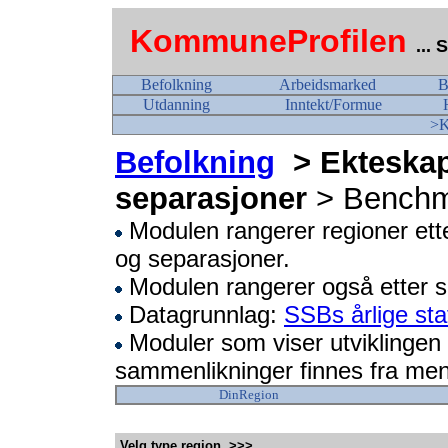
KommuneProfilen
...
Befolkning
Arbeidsmarked
B
Utdanning
Inntekt/Formue
>K
Befolkning
> Ekteskap 
separasjoner
> Benchm
Modulen rangerer regioner ette
og separasjoner.
Modulen rangerer også etter sk
Datagrunnlag:
SSBs årlige sta
Moduler som viser utviklingen 
sammenlikninger finnes fra me
DinRegion
Velg type region >>>