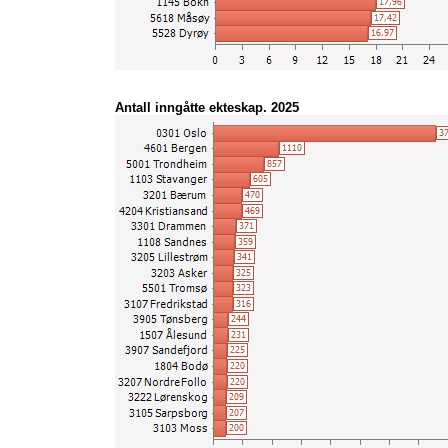
1531 Sula
2025
15,53
3114 Våler (Østfold)
2025
15,49
4221 Valle
2025
15,29
4214 Froland
2025
15,24
4620 Ulvik
2025
15,15
1114 Bjerkreim
2025
15,06
Antall inngåtte ekteskap. 2025
1859 Flakstad
2025
14,94
4220 Bygland
2025
14,94
3423 Stor-Elvdal
2025
14,74
3415 Sør-Odal
2025
14,71
3242 Hurdal
2025
14,46
3238 Nannestad
2025
14,40
3230 Gjerdrum
2025
14,19
1826 Hattfjelldal
2025
14,08
5014 Frøya
2025
14,04
1825 Grane
2025
14,02
5601 Alta
2025
13,89
3407 Gjøvik
2025
13,86
1868 Øksnes
2025
13,80
3448 Nordre Land
2025
13,78
3330 Hol
2025
13,76
1811 Bindal
2025
13,71
3105 Sarpsborg
2025
13,70