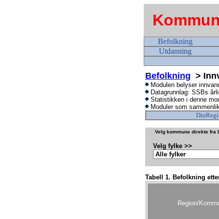
Kommune
Befolkning
Utdanning
Befolkning
> Innv
Modulen belyser innvand
Datagrunnlag: SSBs årlig
Statistikken i denne mod
Moduler som sammenlikne
DinRegi
Velg kommune direkte fra b
Velg fylke >>
Tabell 1. Befolkning ett
Region/Komm