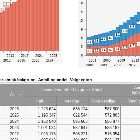
2004
4 577 457
348 939
4 228 518
2003
4 552 252
332 792
4 219 460
2002
4 524 066
310 704
4 213 362
2001
4 503 436
297 732
4 205 704
2000
4 478 497
282 487
4 196 010
ter etnisk bakgrunn. Antall og andel. Valgt egion
And
Innvandrere etter bakgrunn. Antall
befo
År
I alt
Vestlige
Ikke vestlige
Vestli
2026
1 225 624
638 124
587 500
2025
1 195 347
622 544
572 803
2024
1 152 540
595 663
556 877
2023
1 091 034
552 847
538 187
2022
1 025 175
508 221
516 954