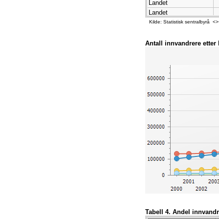
Landet
Landet
Landet
Kilde: Statistisk sentralbyrå
Landet
Landet
Antall innvandrere etter
Landet
Landet
Landet
Landet
Landet
Landet
Landet
Landet
Landet
Landet
Tabell 4. Andel innvandr