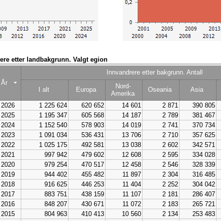
rere etter landbakgrunn. Valgt egion
Innvandrere etter bakgrunn. Antall
År
Nord-
I alt
Europa
Oseania
Asia
Amerika
2026
1 225 624
620 652
14 601
2 871
390 805
2025
1 195 347
605 568
14 187
2 789
381 467
2024
1 152 540
578 903
14 019
2 741
370 734
2023
1 091 034
536 431
13 706
2 710
357 625
2022
1 025 175
492 581
13 038
2 602
342 571
2021
997 942
479 602
12 608
2 595
334 028
2020
979 254
470 517
12 458
2 546
328 339
2019
944 402
455 482
11 897
2 304
316 485
2018
916 625
446 253
11 404
2 252
304 042
2017
883 751
438 159
11 107
2 181
286 407
2016
848 207
430 671
11 072
2 183
265 721
2015
804 963
410 413
10 560
2 134
253 483