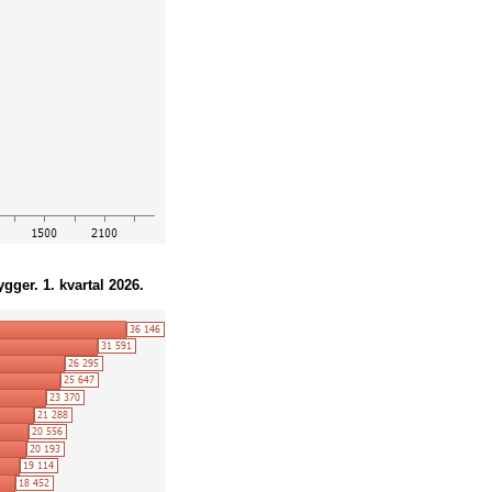
312
8 339
406
16 176
473
16 229
760
12 541
453
15 260
372
11 598
354
13 861
334
10 646
30
2 902
242
9 599
571
14 769
433
7 607
gger. 1. kvartal 2026.
447
13 980
571
12 242
291
11 881
147
8 473
63
9 389
125
6 844
279
11 767
119
7 872
135
14 452