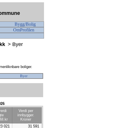
n kommune
Bygg/Bolig
OmProfilen
ikk
> Byer
menliknbare boliger.
Byer
026
erdi
Verdi per
gte
innbygger.
ill.kr
Kroner
23 021
31 591