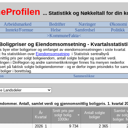
Profilen
... Statistikk og Nøkkeltall for di
Arbeidsmarked
Bedrifter
Næringer
Økonomi
Inntekt/Formue
Helse
Samferdsel
Politikk
>KommuneFakta<
oligpriser og Eiendomsomsetning - Kvartalsstatist
 byer etter boligpriser og omfanget av eiendomsomsetningen i siste kvartal.
 fra statistikken over
Eiendomsomsetning
i Statistisk sentralbyrå
tlig pris per solgt boligeiendom, antall solgte boliger og samlet verdi.
lingen i DinRegion og andre sammenliknkninger finnes fra menyen nedenfor.
sert på faktisk solgte boligeiendommer - og er derfor ingen prisindeks for sam
boliger i borettslag.
on
Sammenlikne
endommer. Antall, samlet verdi og gjennomsnittlig boligpris. 1. kvartal 2
Snitt pris per
Samlet v
År
Antall solgte
solgt bolig.
av sol
Kvartal
boliger
1000kr
boliger. M
2026_1
9 734
2 365