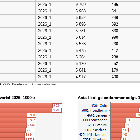
2026_1
9 709
496
2026_1
5 968
541
2026_1
5 952
246
2026_1
5 896
892
2026_1
5 781
338
2026_1
5 614
998
2026_1
5 573
230
2026_1
5 475
412
2026_1
5 204
238
2026_1
5 120
52
2026_1
5 041
179
2026_1
4 917
400
2026_1
4 912
115
 SSB <><> Bearbeiding: KommuneProfilen
2026_1
4 781
207
2026_1
4 772
331
kvartal 2026. 1000kr
Antall boligeiendommer solgt. 1.
2026_1
4 689
104
2026_1
4 535
244
2026_1
4 483
311
2026_1
4 451
54
2026_1
4 281
82
2026_1
4 268
120