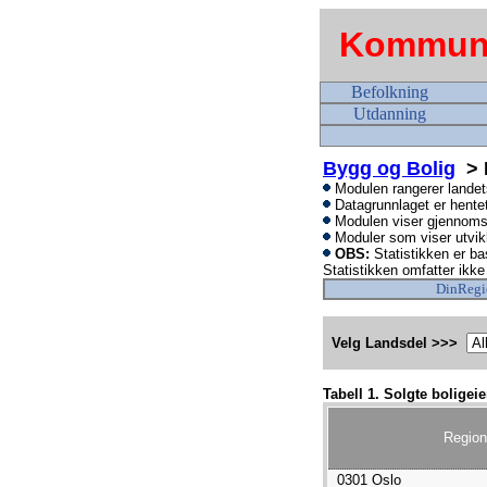
Kommune
Befolkning
Utdanning
Bygg og Bolig
> B
Modulen rangerer landets
Datagrunnlaget er hentet
Modulen viser gjennomsnit
Moduler som viser utvik
OBS:
Statistikken er ba
Statistikken omfatter ikke 
DinRegi
Velg Landsdel >>>
Tabell 1. Solgte boligei
Region
0301 Oslo