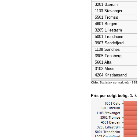
3201 Bærum
1103 Stavanger
5501 Tromsø
4601 Bergen
3205 Lillestrøm
5001 Trondheim
3907 Sandefjord
1108 Sandnes
3905 Tønsberg
5601 Alta
3103 Moss
4204 Kristiansand
3403 Hamar
Kilde: Statistisk sentralbyrå -
1804 Bodø
3301 Drammen
Pris per solgt bolig. 1. 
3903 Holmestrand
3107 Fredrikstad
1507 Ålesund
3901 Horten
1506 Molde
3909 Larvik