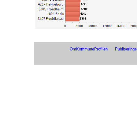
OmKommuneProfilen
Publiseringe