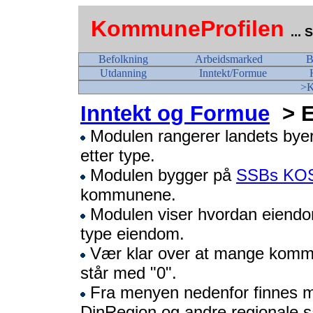
KommuneProfilen
...
Befolkning
Arbeidsmarked
B
Utdanning
Inntekt/Formue
>K
Inntekt og Formue
> E
Modulen rangerer landets byer e
etter type.
Modulen bygger på
SSBs KO
kommunene.
Modulen viser hvordan eiendom
type eiendom.
Vær klar over at mange kommu
står med "0".
Fra menyen nedenfor finnes mo
DinRegion og andre regionale