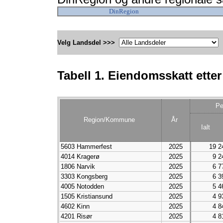
DinRegion
Velg Landsdel >>>
Tabell 1. Eiendomsskatt etter
Pe
Region/Kommune
År
Ialt
5603 Hammerfest
2025
19 2
4014 Kragerø
2025
9 2
1806 Narvik
2025
6 7
3303 Kongsberg
2025
6 3
4005 Notodden
2025
5 4
1505 Kristiansund
2025
4 9
4602 Kinn
2025
4 8
4201 Risør
2025
4 8