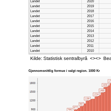
Landet
2020
Landet
2019
Landet
2018
Landet
2017
Landet
2016
Landet
2015
Landet
2014
Landet
2013
Landet
2012
Landet
2011
Landet
2010
Landet
2009
Kilde: Statistisk sentralbyrå <><> B
Landet
2008
Landet
2007
Landet
2006
Gjennomsnittlig formue i valgt region. 1000 Kr
Landet
2005
Landet
2004
Landet
2003
Landet
2002
Landet
2001
Landet
2000