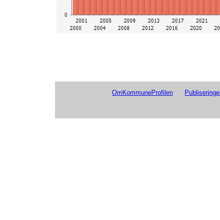
OmKommuneProfilen
Publiseringe