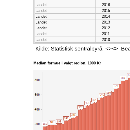
Landet
2016
Landet
2015
Landet
2014
Landet
2013
Landet
2012
Landet
2011
Landet
2010
Landet
2009
Kilde: Statistisk sentralbyrå <><> B
Landet
2008
Landet
2007
Landet
2006
Median formue i valgt region. 1000 Kr
Landet
2005
Landet
2004
Landet
2003
Landet
2002
Landet
2001
Landet
2000