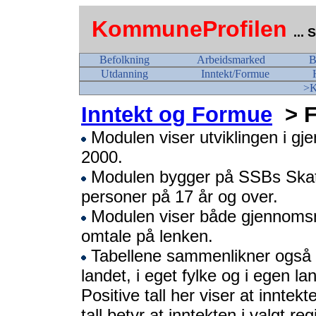
KommuneProfilen
...
Befolkning
Arbeidsmarked
B
Utdanning
Inntekt/Formue
>K
Inntekt og Formue
> 
Modulen viser utviklingen i gj
2000.
Modulen bygger på SSBs Skatte
personer på 17 år og over.
Modulen viser både gjennomsnit
omtale på lenken.
Tabellene sammenlikner også in
landet, i eget fylke og i egen la
Positive tall her viser at inntek
tall betyr at inntekten i valgt re