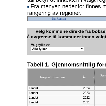
Fra menyen nedenfor finnes 
rangering av regioner.
DinRegion
Velg kommune direkte fra boksen
å avgrense til kommuner innen valgt
Velg fylke >>
Tabell 1. Gjennomsnittlig for
Gjen
Region/Kommune
År
F
Landet
2024
Landet
2023
Landet
2022
Landet
2021