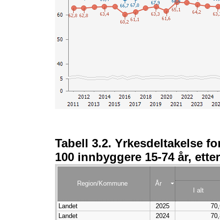
Tabell 3.2. Yrkesdeltakelse f
100 innbyggere 15-74 år, ette
Region/Kommune
År
I alt
Landet
2025
70,
Landet
2024
70,