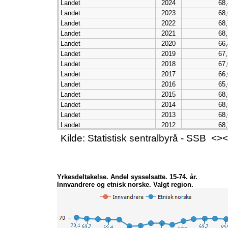
Landet
2024
68,
Landet
2023
68,
Landet
2022
68,
Landet
2021
68,
Landet
2020
66,
Landet
2019
67,
Landet
2018
67,
Landet
2017
66,
Landet
2016
65,
Landet
2015
68,
Landet
2014
68,
Landet
2013
68,
Landet
2012
68,
Landet
2011
69,
Kilde: Statistisk sentralbyrå - SSB 
Landet
2010
69,
Landet
2009
69,
Landet
2008
71,
Yrkesdeltakelse. Andel sysselsatte. 15-74. år.
Innvandrere og etnisk norske. Valgt region.