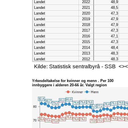
Landet
2022
48,9
Landet
2021
48,5
Landet
2020
47,3
Landet
2019
47,9
Landet
2018
47,9
Landet
2017
47,3
Landet
2016
47,1
Landet
2015
47,3
Landet
2014
48,4
Landet
2013
48,3
Landet
2012
48,3
Landet
2011
48,6
Kilde: Statistisk sentralbyrå - SSB 
Landet
2010
48,5
Landet
2009
48,6
Yrkesdeltakelse for kvinner og menn . Per 100
Landet
2008
49,2
innbyggere i alderen 20-66 år. Valgt region
Landet
2007
48,9
Landet
2006
47,5
Landet
2005
46,3
Landet
2004
46,2
Landet
2003
46,2
Landet
2002
46,4
Landet
2001
46,7
Landet
2000
46,4