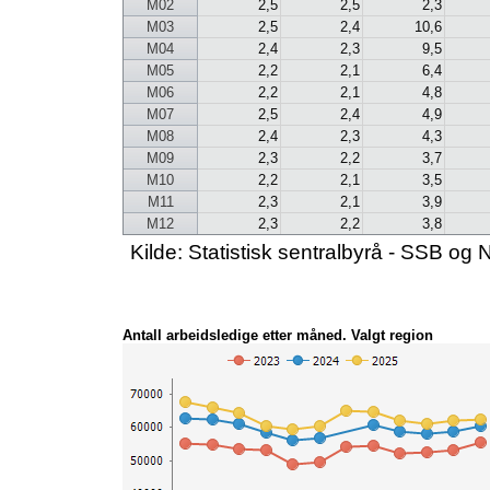
M02
2,5
2,5
2,3
M03
2,5
2,4
10,6
M04
2,4
2,3
9,5
M05
2,2
2,1
6,4
M06
2,2
2,1
4,8
M07
2,5
2,4
4,9
M08
2,4
2,3
4,3
M09
2,3
2,2
3,7
M10
2,2
2,1
3,5
M11
2,3
2,1
3,9
M12
2,3
2,2
3,8
Kilde: Statistisk sentralbyrå - SSB 
Antall arbeidsledige etter måned. Valgt region