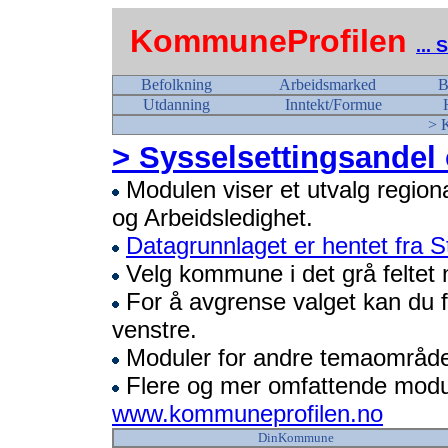
KommuneProfilen
...
Befolkning
Arbeidsmarked
B
Utdanning
Inntekt/Formue
> 
> Sysselsettingsandel
Modulen viser et utvalg region
og Arbeidsledighet.
Datagrunnlaget er hentet fra St
Velg kommune i det grå feltet 
For å avgrense valget kan du fø
venstre.
Moduler for andre temaområder
Flere og mer omfattende modu
www.kommuneprofilen.no
DinKommune