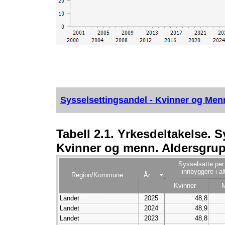
Sysselsettingsandel - Kvinner og Men
Tabell 2.1. Yrkesdeltakelse. 
Kvinner og menn. Aldersgrupp
Sysselsatte per
innbyggere i alt
Region/Kommune
År
Kvinner
Landet
2025
48,8
Landet
2024
48,9
Landet
2023
48,8