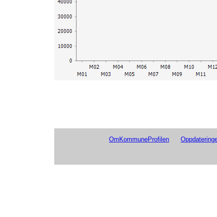
OmKommuneProfilen
Oppdateringe