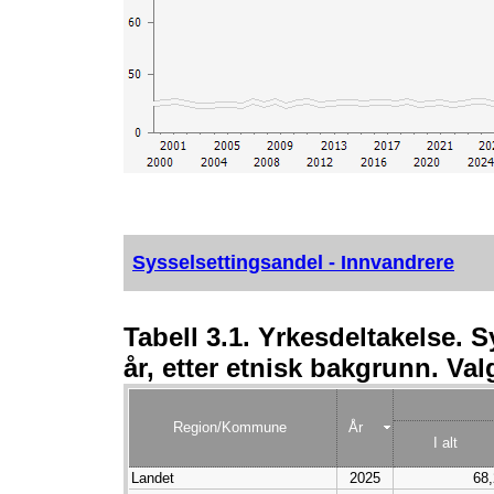
Sysselsettingsandel - Innvandrere
Tabell 3.1. Yrkesdeltakelse. 
år, etter etnisk bakgrunn. Val
Region/Kommune
År
I alt
Landet
2025
68,