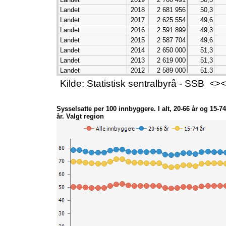
Landet
2018
2 681 956
50,3
Landet
2017
2 625 554
49,6
Landet
2016
2 591 899
49,3
Landet
2015
2 587 704
49,6
Landet
2014
2 650 000
51,3
Landet
2013
2 619 000
51,3
Landet
2012
2 589 000
51,3
Landet
2011
2 562 000
51,4
Kilde: Statistisk sentralbyrå - SSB 
Landet
2010
2 517 000
51,2
Landet
2009
2 497 000
51,4
Sysselsatte per 100 innbyggere. I alt, 20-66 år og 15-74
Landet
2008
2 525 000
52,6
år. Valgt region
Landet
2007
2 484 000
52,4
Landet
2006
2 389 000
51,0
Landet
2005
2 308 000
49,7
Landet
2004
2 274 000
49,5
Landet
2003
2 260 000
49,5
Landet
2002
2 267 000
49,9
Landet
2001
2 275 000
50,4
Landet
2000
2 262 000
50,4