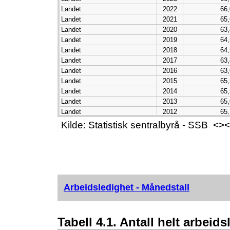
Landet
2022
66,
Landet
2021
65,
Landet
2020
63,
Landet
2019
64,
Landet
2018
64,
Landet
2017
63,
Landet
2016
63,
Landet
2015
65,
Landet
2014
65,
Landet
2013
65,
Landet
2012
65,
Landet
2011
66,
Kilde: Statistisk sentralbyrå - SSB 
Landet
2010
66,
Landet
2009
67,
Landet
2008
68,
Arbeidsledighet - Månedstall
Tabell 4.1. Antall helt arbeid