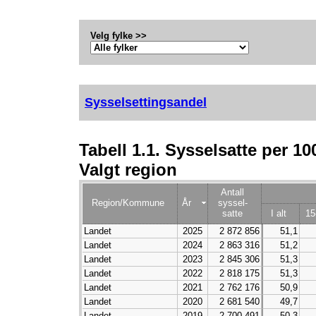
Velg fylke >>
Sysselsettingsandel
Tabell 1.1. Sysselsatte per 1
Valgt region
Antall
Region/Kommune
År
syssel-
satte
I alt
15
Landet
2025
2 872 856
51,1
Landet
2024
2 863 316
51,2
Landet
2023
2 845 306
51,3
Landet
2022
2 818 175
51,3
Landet
2021
2 762 176
50,9
Landet
2020
2 681 540
49,7
Landet
2019
2 700 491
50,3