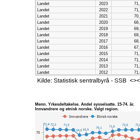
Landet
2023
71,
Landet
2022
71,
Landet
2021
70,
Landet
2020
68,
Landet
2019
69,
Landet
2018
69,
Landet
2017
68,
Landet
2016
67,
Landet
2015
71,
Landet
2014
71,
Landet
2013
71,
Landet
2012
71,
Landet
2011
71,
Kilde: Statistisk sentralbyrå - SSB 
Landet
2010
71,
Landet
2009
72,
Landet
2008
74,
Menn. Yrkesdeltakelse. Andel sysselsatte. 15-74. år.
Innvandrere og etnisk norske. Valgt region.