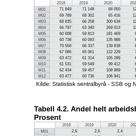
2018
2019
2020
20
71 849
71 148
68 050
1
M01
M02
69 789
68 302
65 416
1
M03
68 835
66 258
300 634
1
M04
66 797
63 340
269 013
1
M05
60 008
59 813
181 469
M06
60 738
60 093
135 988
M07
70 558
66 337
139 838
M08
67 086
65 061
122 229
M09
63 472
61 314
105 289
M10
61 531
59 549
99 412
M11
62 434
59 457
108 989
M12
63 477
60 736
106 941
Kilde: Statistisk sentralbyrå - SSB 
Tabell 4.2. Andel helt arbeids
Prosent
2018
2019
2020
20
2,6
2,6
2,4
M01