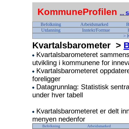
KommuneProfilen
...
Befolkning
Arbeidsmarked
B
Utdanning
Inntekt/Formue
> 
Kvartalsbarometer
>
B
Kvartalsbarometeret sammenstil
utvikling i kommunene for inne
Kvartalsbarometeret oppdateres
foreligger
Datagrunnlag: Statistisk sentra
under hver tabell
Kvartalsbarometeret er delt in
menyen nedenfor
Befolkning
Arbeidsmarked