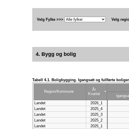
Velg Fylke >>>
Velg regi
4. Bygg og bolig
Tabell 4.1. Boligbygging. Igangsatt og fullførte boliger
År
Region/Kommune
Kvartal
Igangsa
Landet
2026_1
Landet
2025_4
Landet
2025_3
Landet
2025_2
Landet
2025_1