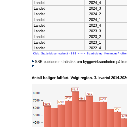
Landet
2024_4
Landet
2024_3
Landet
2024_2
Landet
2024_1
Landet
2023_4
Landet
2023_3
Landet
2023_2
Landet
2023_1
Landet
2022_4
Landet
2022_3
Kilde: Statistisk sentralbyrå - SSB <><> Bearbeiding: KommuneProfile
Landet
2022_2
SSB publiserer statistikk om byggevirksomheten på ko
Landet
2022_1
Landet
2021_4
Landet
2021_3
Antall boliger fullført. Valgt region. 3. kvartal 2014-202
Landet
2021_2
Landet
2021_1
Landet
2020_4
Landet
2020_3
Landet
2020_2
Landet
2020_1
Landet
2019_4
Landet
2019_3