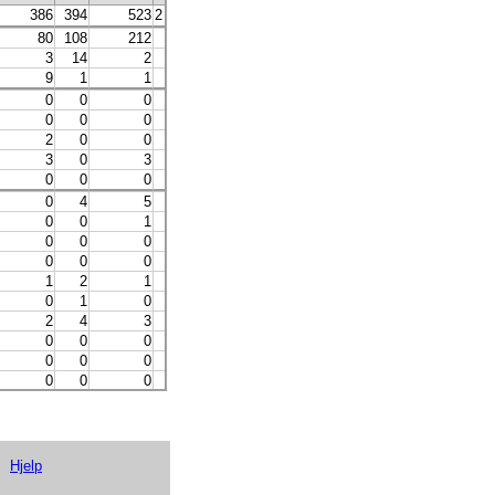
386
394
523
2 106
2 403
2 237
1 211
3 059
1 129
1 354
80
108
212
510
415
322
174
193
103
184
3
14
2
4
5
7
2
7
4
12
9
1
1
12
7
0
1
12
3
24
0
0
0
0
0
0
0
0
0
0
0
0
0
0
0
0
0
7
0
0
2
0
0
0
0
0
0
0
0
0
3
0
3
1
2
2
1
4
0
8
0
0
0
0
2
2
1
67
9
5
0
4
5
29
20
3
8
18
10
17
0
0
1
1
1
2
0
1
1
0
0
0
0
0
0
0
0
0
0
0
0
0
0
0
2
1
1
2
2
0
1
2
1
4
4
4
3
3
3
1
0
1
0
1
1
0
0
1
0
0
2
4
3
5
5
4
5
8
1
6
0
0
0
0
0
0
0
0
0
0
0
0
0
3
3
3
4
3
4
0
0
0
0
0
0
0
0
1
0
0
1
1
0
1
4
2
0
1
1
0
0
0
0
0
0
0
0
0
0
0
1
1
0
1
0
2
2
2
0
0
0
0
0
9
5
8
1
1
1
1
Hjelp
0
0
1
0
0
0
0
1
0
2