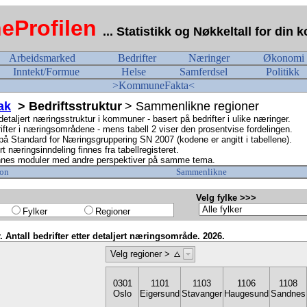
Profilen
... Statistikk og Nøkkeltall for di
Arbeidsmarked
Bedrifter
Næringer
Økonomi
Inntekt/Formue
Helse
Samferdsel
Politikk
>KommuneFakta<
ak
> Bedriftsstruktur
> Sammenlikne regioner
aljert næringsstruktur i kommuner - basert på bedrifter i ulike næringer.
rifter i næringsområdene - mens tabell 2 viser den prosentvise fordelingen.
 Standard for Næringsgruppering SN 2007 (kodene er angitt i tabellene).
næringsinndeling finnes fra tabellregisteret.
nnes moduler med andre perspektiver på samme tema.
on
Sammenlikne
Velg fylke >>>
Fylker
Regioner
r. Antall bedrifter etter detaljert næringsområde. 2026.
Velg regioner >
0301
1101
1103
1106
1108
Oslo
Eigersund
Stavanger
Haugesund
Sandnes