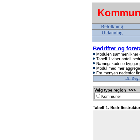
Kommune
Befolkning
Utdanning
Bedrifter og foret
Modulen sammenlikner det
Tabell 1 viser antall bed
Næringskodene bygger på
Modul med mer aggregert 
Fra menyen nedenfor fi
DinRegi
Velg type region >>>
Kommuner
Tabell 1. Bedriftsstruktu