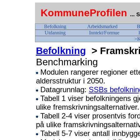
KommuneProfilen
...
Befolkning
Arbeidsmarked
B
Utdanning
Inntekt/Formue
>K
Befolkning
> Framskri
Benchmarking
Modulen rangerer regioner ett
aldersstruktur i 2050.
Datagrunnlag:
SSBs befolknin
Tabell 1 viser befolkningens gje
ulike fremskrivningsalternativer.
Tabell 2-4 viser prosentvis for
på ulike framskrivningsalternati
Tabell 5-7 viser antall innbyg