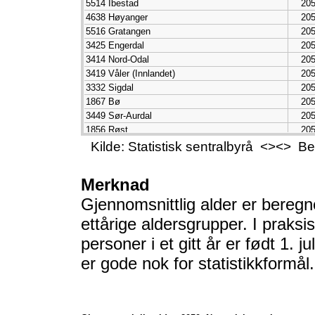
5514 Ibestad
20
4638 Høyanger
20
5516 Gratangen
20
3425 Engerdal
20
3414 Nord-Odal
20
3419 Våler (Innlandet)
20
3332 Sigdal
20
1867 Bø
20
3449 Sør-Aurdal
20
1856 Røst
20
5540 Kåfjord
20
Kilde: Statistisk sentralbyrå <><> 
3322 Nesbyen
20
5518 Lavangen
20
Merknad
4648 Bremanger
20
Gjennomsnittlig alder er beregn
1811 Bindal
20
1511 Vanylven
20
ettårige aldersgrupper. I praksis 
4026 Tinn
20
personer i et gitt år er født 1. ju
3423 Stor-Elvdal
20
5042 Lierne
20
er gode nok for statistikkformål.
5528 Dyrøy
20
4030 Nissedal
20
3417 Grue
20
3421 Trysil
20