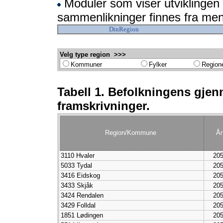
Moduler som viser utviklingen 
sammenlikninger finnes fra me
DinRegion
Velg type region >>>
Kommuner
Fylker
Region
Tabell 1. Befolkningens gjen
framskrivninger.
Region/Kommune
År
3110 Hvaler
20
5033 Tydal
20
3416 Eidskog
20
3433 Skjåk
20
3424 Rendalen
20
3429 Folldal
20
1851 Lødingen
20