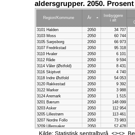
aldersgrupper. 2050. Prosent
5020 Osen
20
3447 Søndre Land
20
5061 Rindal
20
Innbyggere
Region/Kommune
År
i alt
3122 Marker
20
1853 Evenes
20
3101 Halden
2050
34 707
5636 Nesseby
20
3103 Moss
2050
60 744
3415 Sør-Odal
20
3105 Sarpsborg
2050
66 973
3446 Gran
20
3107 Fredrikstad
2050
95 318
3214 Frogn
20
3110 Hvaler
2050
6 101
1576 Aure
20
3112 Råde
2050
9 594
3450 Etnedal
20
3114 Våler (Østfold)
2050
8 431
3435 Vågå
20
3116 Skiptvet
2050
4 740
4616 Tysnes
20
3118 Indre Østfold
2050
54 053
1875 Hamarøy
20
3120 Rakkestad
2050
9 392
1838 Gildeskål
20
3122 Marker
2050
3 988
1818 Herøy
20
3124 Aremark
2050
1 515
5634 Vardø
20
3201 Bærum
2050
148 099
3453 Øystre Slidre
20
3203 Asker
2050
112 954
3448 Nordre Land
20
3205 Lillestrøm
2050
113 461
3124 Aremark
20
3207 Nordre Follo
2050
73 983
1868 Øksnes
20
3209 Ullensaker
2050
57 478
4034 Tokke
20
3212 Nesodden
2050
23 653
Kilde: Statistisk sentralbyrå <><> 