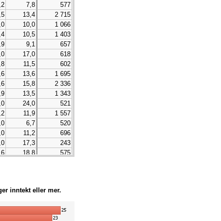
,2
7,8
577
,5
13,4
2 715
,0
10,0
1 066
,4
10,5
1 403
,9
9,1
657
,0
17,0
618
,8
11,5
602
,6
13,6
1 695
,6
15,8
2 336
,9
13,5
1 343
,0
24,0
521
,2
11,9
1 557
,0
6,7
520
,0
11,2
696
,0
17,3
243
,6
18,8
575
,8
10,4
605
,7
10,4
442
,5
16,2
1 221
r inntekt eller mer.
,9
9,1
1 110
,8
15,0
5 626
,0
10,1
711