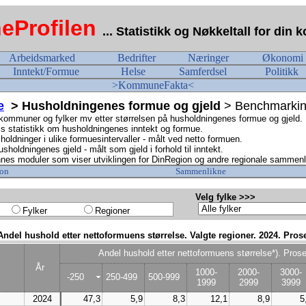
Profilen
... Statistikk og Nøkkeltall for di
Arbeidsmarked
Bedrifter
Næringer
Økonomi
Inntekt/Formue
Helse
Samferdsel
Politikk
>KommuneFakta<
e
> Husholdningenes formue og gjeld
> Benchmarki
mmuner og fylker mv etter størrelsen på husholdningenes formue og gjeld.
statistikk om husholdningenes inntekt og formue.
oldninger i ulike formuesintervaller - målt ved netto formuen.
oldningenes gjeld - målt som gjeld i forhold til inntekt.
nes moduler som viser utviklingen for DinRegion og andre regionale sammenl
on
Sammenlikne
Velg fylke >>>
Fylker
Regioner
Andel hushold etter nettoformuens størrelse. Valgte regioner. 2024. Pros
Andel hushold etter nettoformuens størrelse*). Prose
År
1000-
2000-
3000-
-250
250-499
500-999
1999
2999
3999
2024
47,3
5,9
8,3
12,1
8,9
5