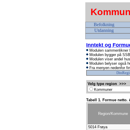
Kommune
Befolkning
Utdanning
Inntekt og Formu
Modulen sammenlikner ko
Modulen bygger på SSBs 
Modulen viser andel hush
Modulen belyser også hush
Fra menyen nedenfor fin
DinRegi
Velg type region >>>
Kommuner
Tabell 1. Formue netto. 
Region/Kommune
5014 Frøya