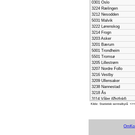
0301 Oslo
5610 Karasjok
3224 Rælingen
5510 Kvæfjord
3212 Nesodden
4646 Fjaler
5031 Malvik
1573 Smøla
3222 Lørenskog
3416 Eidskog
3214 Frogn
3209 Ullensaker
3203 Asker
1818 Herøy
3201 Bærum
3452 Vestre Slidre
5001 Trondheim
1160 Vindafjord
5501 Tromsø
3425 Engerdal
3205 Lillestrøm
3428 Alvdal
3207 Nordre Follo
3326 Hemsedal
3216 Vestby
5526 Sørreisa
3209 Ullensaker
5530 Senja
3238 Nannestad
1848 Steigen
3218 Ås
3423 Stor-Elvdal
3114 Våler (Østfold)
3427 Tynset
Kilde: Statistisk sentralbyrå 
5601 Alta
5546 Kvænangen
1127 Randaberg
4620 Ulvik
5035 Stjørdal
4024 Hjartdal
1833 Rana
5614 Loppa
OmKom
1804 Bodø
5534 Karlsøy
5038 Verdal