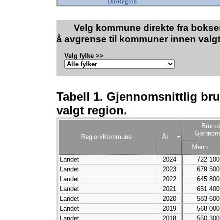
DinRegion
Velg kommune direkte fra boksen
å avgrense til kommuner innen valgt
Velg fylke >>
Tabell 1. Gjennomsnittlig bru
valgt region.
Brutto
Gjennoms
Region/Kommune
År
Menn
Landet
2024
722 100
Landet
2023
679 500
Landet
2022
645 800
Landet
2021
651 400
Landet
2020
583 600
Landet
2019
568 000
Landet
2018
550 300