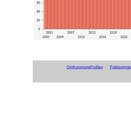
OmKommuneProfilen
Publiseringe