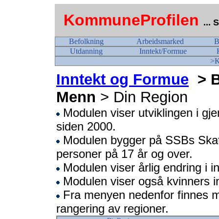
KommuneProfilen
...
Befolkning
Arbeidsmarked
B
Utdanning
Inntekt/Formue
>K
Inntekt og Formue
> B
Menn
> Din Region
Modulen viser utviklingen i gje
siden 2000.
Modulen bygger på SSBs Skatte
personer på 17 år og over.
Modulen viser årlig endring i i
Modulen viser også kvinners i
Fra menyen nedenfor finnes 
rangering av regioner.