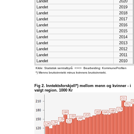
Landet
2020
Landet
2019
Landet
2018
Landet
2017
Landet
2016
Landet
2015
Landet
2014
Landet
2013
Landet
2012
Landet
2011
Landet
2010
Landet
2009
Kilde: Statistisk sentralbyrå <><> Bearbeiding: KommuneProfilen
Landet
2008
*) Menns bruttoinntekt minus kvinners bruttoinntekt.
Landet
2007
Landet
2006
Fig 2. Inntektsforskjell*) mellom menn og kvinner - i
valgt region. 1000 Kr
Landet
2005
Landet
2004
Landet
2003
Landet
2002
Landet
2001
Landet
2000