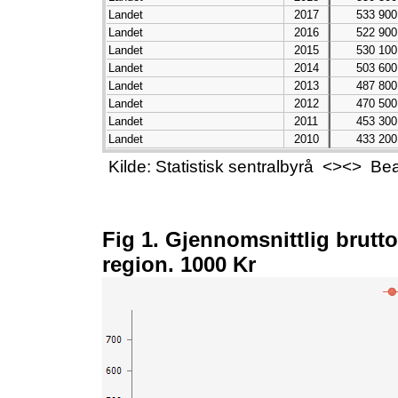
Landet
2017
533 900
Landet
2016
522 900
Landet
2015
530 100
Landet
2014
503 600
Landet
2013
487 800
Landet
2012
470 500
Landet
2011
453 300
Landet
2010
433 200
Landet
2009
419 100
Kilde: Statistisk sentralbyrå <><> B
Landet
2008
423 100
Landet
2007
398 400
Landet
2006
361 900
Landet
2005
390 100
Fig 1. Gjennomsnittlig brutto
Landet
2004
351 400
region. 1000 Kr
Landet
2003
338 100
Landet
2002
328 400
Landet
2001
304 300
Landet
2000
300 600