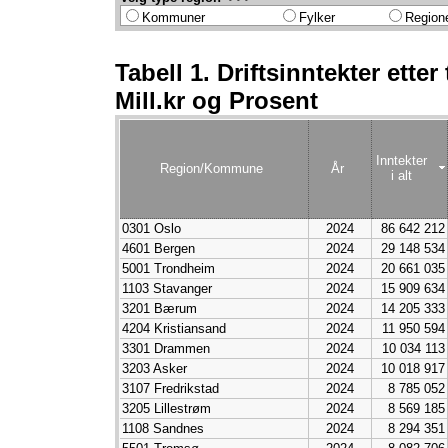
Kommuner
Fylker
Region
Tabell 1. Driftsinntekter ette
Mill.kr og Prosent
Inntekter
Region/Kommune
År
i alt
0301 Oslo
2024
86 642 212
4601 Bergen
2024
29 148 534
5001 Trondheim
2024
20 661 035
1103 Stavanger
2024
15 909 634
3201 Bærum
2024
14 205 333
4204 Kristiansand
2024
11 950 594
3301 Drammen
2024
10 034 113
3203 Asker
2024
10 018 917
3107 Fredrikstad
2024
8 785 052
3205 Lillestrøm
2024
8 569 185
1108 Sandnes
2024
8 294 351