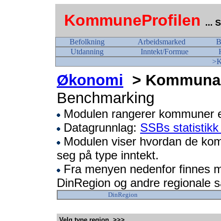
KommuneProfilen
...
Befolkning
Arbeidsmarked
B
Utdanning
Inntekt/Formue
>K
Økonomi
> Kommunale 
Benchmarking
Modulen rangerer kommuner et
Datagrunnlag:
SSBs statisti
Modulen viser hvordan de komm
seg på type inntekt.
Fra menyen nedenfor finnes mo
DinRegion og andre regionale 
DinRegion
Velg type region >>>