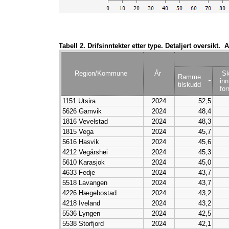
4631 Alver
2024
3 385 802
3101 Halden
2024
3 371 068
3305 Ringerike
2024
3 116 022
5035 Stjørdal
2024
3 082 369
Tabell 2. Drifsinntekter etter type. Detaljert oversikt.
5503 Harstad
2024
3 061 341
5006 Steinkjer
2024
3 020 176
1505 Kristiansund
2024
2 959 297
Region/Kommune
År
Sk
Ramme
5601 Alta
2024
2 948 208
inn
tilskudd
4627 Askøy
2024
2 908 950
fo
3303 Kongsberg
2024
2 902 469
1151 Utsira
2024
52,5
3911 Færder
2024
2 879 999
5626 Gamvik
2024
48,4
3312 Lier
2024
2 870 439
1816 Vevelstad
2024
48,3
1124 Sola
2024
2 839 440
1815 Vega
2024
45,7
1833 Rana
2024
2 817 802
5616 Hasvik
2024
45,6
1806 Narvik
2024
2 812 921
4212 Vegårshei
2024
45,3
3901 Horten
2024
2 795 536
5610 Karasjok
2024
45,0
3240 Eidsvoll
2024
2 733 224
4633 Fedje
2024
43,7
4205 Lindesnes
2024
2 620 346
5518 Lavangen
2024
43,7
4624 Bjørnafjorden
2024
2 598 673
4226 Hægebostad
2024
43,2
3903 Holmestrand
2024
2 596 304
4218 Iveland
2024
43,2
4647 Sunnfjord
2024
2 591 903
5536 Lyngen
2024
42,5
4202 Grimstad
2024
2 544 850
5538 Storfjord
2024
42,1