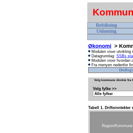
Kommune
Befolkning
Utdanning
Økonomi
> Kommu
Modulen viser utvikling 
Datagrunnlag:
SSBs sta
Modulen viser hvordan d
Fra menyen nedenfor fin
DinRegi
Velg kommune direkte fra b
Velg fylke >>
Tabell 1. Driftsinntekter
Region/Kommune