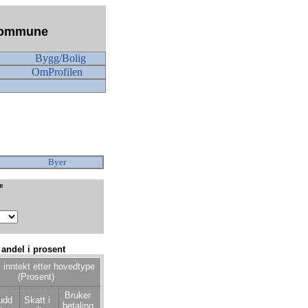
n kommune
Bygg/Bolig
OmProfilen
Byer
ke
 andel i prosent
 inntekt etter hovedtype
(Prosent)
Bruker
udd
Skatt i
betaling