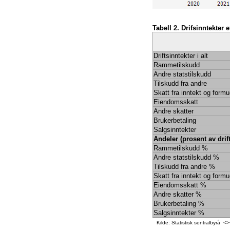
Tabell 2. Drifsinntekter 
Driftsinntekter i alt
Rammetilskudd
Andre statstilskudd
Tilskudd fra andre
Skatt fra inntekt og form
Eiendomsskatt
Andre skatter
Brukerbetaling
Salgsinntekter
Andeler (prosent av drift
Rammetilskudd %
Andre statstilskudd %
Tilskudd fra andre %
Skatt fra inntekt og form
Eiendomsskatt %
Andre skatter %
Brukerbetaling %
Salgsinntekter %
Kilde: Statistisk sentralbyrå