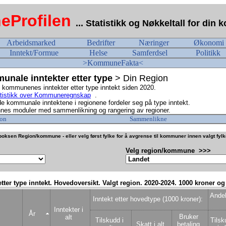
Profilen
... Statistikk og Nøkkeltall for di
Arbeidsmarked
Bedrifter
Næringer
Økonomi
Inntekt/Formue
Helse
Samferdsel
Politikk
>KommuneFakta<
nale inntekter etter type
> Din Region
i kommunenes inntekter etter type inntekt siden 2020.
tistikk over Kommuneregnskap
.
e kommunale inntektene i regionene fordeler seg på type inntekt.
nes moduler med sammenlikning og rangering av regioner.
on
Sammenlikne
oksen Region/kommune - eller velg først fylke for å avgrense til kommuner innen valgt fyl
Velg region/kommune >>>
 etter type inntekt. Hovedoversikt. Valgt region. 2020-2024. 1000 kroner og
Andel
Inntekt etter hovedtype (1000 kroner):
Inntekter i
År
Bruker
alt
Tilskudd i
Tilsk
Skatt i alt
betaling