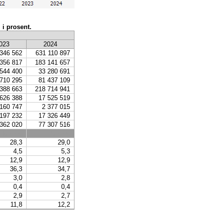
 i prosent.
023
2024
346 562
631 110 897
356 817
183 141 657
 544 400
33 280 691
 710 295
81 437 109
388 663
218 714 941
 626 388
17 525 519
 160 747
2 377 015
 197 232
17 326 449
 362 020
77 307 516
kr 0,00
kr 0,00
28,3
29,0
4,5
5,3
12,9
12,9
36,3
34,7
3,0
2,8
0,4
0,4
2,9
2,7
11,8
12,2