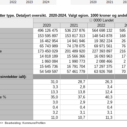
etter type. Detaljert oversikt. 2020-2024. Valgt egion. 1000 kroner og andel
0000 Landet
2020
2021
2022
2
496 126 475
536 237 876
564 698 132
595 
153 595 897
153 817 313
148 543 878
168 
16 462 954
14 941 946
19 382 224
26
65 743 989
74 178 075
69 971 561
76
ue
173 450 029
201 489 920
227 393 897
216 
14 818 189
15 566 366
16 093 963
17
1 860 084
1 990 773
2 088 466
2
15 645 736
16 791 704
17 297 375
17
54 549 597
57 461 779
63 926 768
70
sinntekter ialt):
kr 0,00
kr 0,00
kr 0,00
31,0
28,7
26,3
3,3
2,8
3,4
13,3
13,8
12,4
ue %
35,0
37,6
40,3
3,0
2,9
2,9
0,4
0,4
0,4
3,2
3,1
3,1
11,0
10,7
11,3
 <><> Bearbeiding: KommuneProfilen