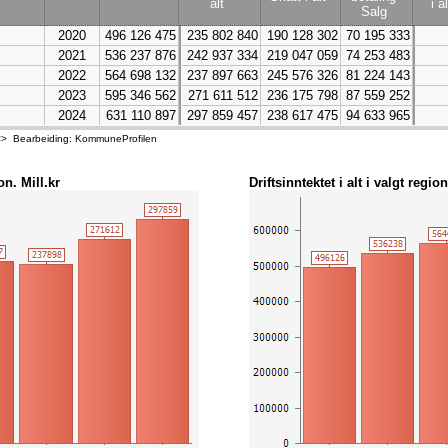
alt
i al
Salg
2020
496 126 475
235 802 840
190 128 302
70 195 333
2021
536 237 876
242 937 334
219 047 059
74 253 483
2022
564 698 132
237 897 663
245 576 326
81 224 143
2023
595 346 562
271 611 512
236 175 798
87 559 252
2024
631 110 897
297 859 457
238 617 475
94 633 965
<><> Bearbeiding: KommuneProfilen
on. Mill.kr
Driftsinntektet i alt i valgt region