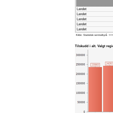
Landet
Landet
Landet
Landet
Landet
Kilde: Statistisk sentralbyrå 
Tilskudd i alt. Valgt regi