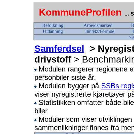
KommuneProfilen
...
Befolkning
Arbeidsmarked
B
Utdanning
Inntekt/Formue
>K
Samferdsel
> Nyregist
drivstoff
> Benchmarki
Modulen rangerer regionene ette
personbiler siste år.
Modulen bygger på
SSBs regis
viser nyregistrerte kjøretøyer p
Statistikken omfatter både bile
biler
Moduler som viser utviklingen 
sammenlikninger finnes fra me