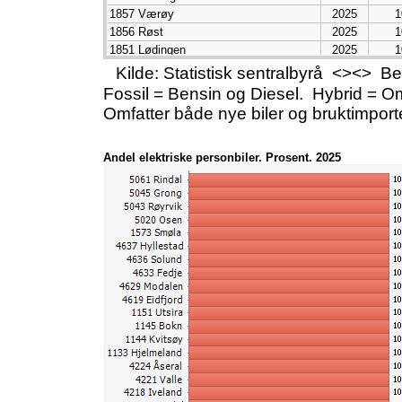
1857 Værøy
2025
1
1856 Røst
2025
1
1851 Lødingen
2025
1
1832 Hemnes
2025
1
Kilde: Statistisk sentralbyrå <><> 
1827 Dønna
2025
1
Fossil = Bensin og Diesel. Hybrid = Om
1816 Vevelstad
2025
1
Omfatter både nye biler og bruktimport
5061 Rindal
2025
1
5045 Grong
2025
1
Andel elektriske personbiler. Prosent. 2025
5043 Røyrvik
2025
1
5020 Osen
2025
1
1573 Smøla
2025
1
4637 Hyllestad
2025
1
4636 Solund
2025
1
4633 Fedje
2025
1
4629 Modalen
2025
1
4619 Eidfjord
2025
1
1151 Utsira
2025
1
1145 Bokn
2025
1
1144 Kvitsøy
2025
1
1133 Hjelmeland
2025
1
4224 Åseral
2025
1
4221 Valle
2025
1