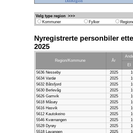
DinRegion
Velg type region >>>
Kommuner
Fylker
Region
Nyregistrerte personbiler ette
2025
Ande
Region/Kommune
År
El
5636 Nesseby
2025
1
5634 Vardø
2025
1
5632 Båtsfjord
2025
1
5630 Berlevåg
2025
1
5626 Gamvik
2025
1
5618 Måsøy
2025
1
5616 Hasvik
2025
1
5612 Kautokeino
2025
1
5546 Kvænangen
2025
1
5528 Dyrøy
2025
1
5518 Lavangen
2025
1