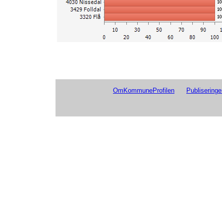
4218 Iveland
2025
1
4030 Nissedal
2025
1
3429 Folldal
2025
1
3320 Flå
2025
1
1531 Sula
2025
1506 Molde
2025
5520 Bardu
2025
3112 Råde
2025
4638 Høyanger
2025
OmKommuneProfilen
Publiseringe
4223 Vennesla
2025
1134 Suldal
2025
1517 Hareid
2025
4631 Alver
2025
4215 Lillesand
2025
1112 Lund
2025
4613 Bømlo
2025
4632 Austrheim
2025
5510 Kvæfjord
2025
4627 Askøy
2025
1516 Ulstein
2025
5512 Tjeldsund
2025
5056 Hitra
2025
5053 Inderøy
2025