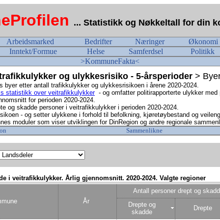
Profilen
... Statistikk og Nøkkeltall for di
Arbeidsmarked
Bedrifter
Næringer
Økonomi
Inntekt/Formue
Helse
Samferdsel
Politikk
>KommuneFakta<
rafikkulykker og ulykkesrisiko - 5-årsperioder
> Bye
 byer etter antall trafikkulykker og ulykkesrisikoen i årene 2020-2024.
 statistikk over veitrafikkulykker
- og omfatter politirapporterte ulykker med
nnomsnitt for perioden 2020-2024.
pte og skadde personer i veitrafikkulykker i perioden 2020-2024.
isikoen - og setter ulykkene i forhold til befolkning, kjøretøybestand og veilen
nes moduler som viser utviklingen for DinRegion og andre regionale sammenl
on
Sammenlikne
de i veitrafikkulykker. Årlig gjennomsnitt. 2020-2024. Valgte regioner
Antall personer drept og skadd 
mmune
År
Drepte og
Drepte
skadde