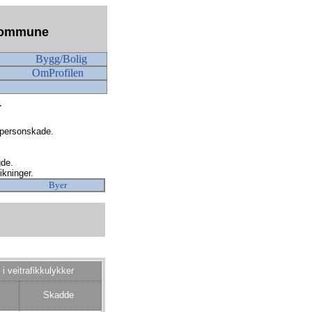
n kommune
Bygg/Bolig
OmProfilen
r
 personskade.
gde.
ikninger.
Byer
i veitrafikkulykker
Skadde