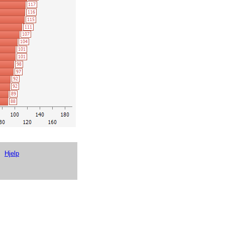
0,0
0,0
1
10
0,0
0,0
1
10
5,6
1,1
0
11
0,9
0,5
0
6
1,2
0,9
0
5
1,3
1,8
1
3
1,0
0,6
0
2
0,0
0,0
1,5
1,2
1,1
1,0
2,5
0,6
1,9
1,4
13,9
3,2
3,0
1,7
1,8
1,0
0,0
0,0
Hjelp
0,8
2,5
3,3
0,7
0,9
0,8
0,3
0,8
1,8
1,2
1,4
1,7
1,2
1,1