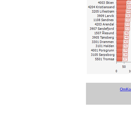
1101 Eigersund
5503 Harstad
1506 Molde
5007 Namsos
5007 Namsos
4014 Kragerø
1507 Ålesund
4206 Farsund
3901 Horten
4201 Risør
4601 Bergen
5607 Vadsø
3405 Lillehammer
5634 Vardø
4201 Risør
1108 Sandnes
3205 Lillestrøm
4206 Farsund
3105 Sarpsborg
5607 Vadsø
3303 Kongsberg
1804 Bodø
1505 Kristiansund
OmKom
0301 Oslo
5006 Steinkjer
1106 Haugesund
3201 Bærum
4204 Kristiansand
5001 Trondheim
3103 Moss