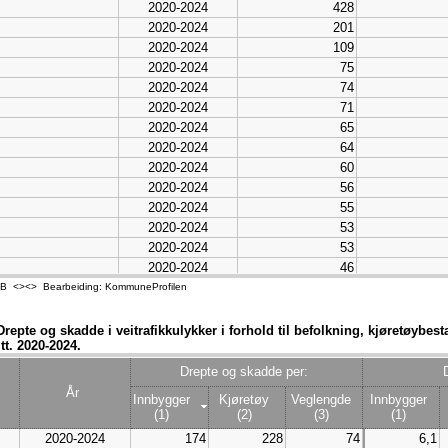
2020-2024
428
2020-2024
201
2020-2024
109
2020-2024
75
2020-2024
74
2020-2024
71
2020-2024
65
2020-2024
64
2020-2024
60
2020-2024
56
2020-2024
55
2020-2024
53
2020-2024
53
2020-2024
46
2020-2024
46
- SSB <><> Bearbeiding: KommuneProfilen
2020-2024
43
2020-2024
41
 Drepte og skadde i veitrafikkulykker i forhold til befolkning, kjøretøybe
t. 2020-2024.
2020-2024
39
2020-2024
38
Drepte og skadde per:
2020-2024
37
År
Innbygger
Kjøretøy
Veglengde
Innbygger
2020-2024
33
(1)
(2)
(3)
(1)
2020-2024
30
2020-2024
174
228
74
6,1
2020-2024
29