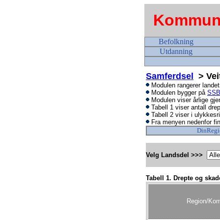
Kommune
Befolkning
Utdanning
Samferdsel
> Veit
Modulen rangerer landets
Modulen bygger på
SSBs
Modulen viser årlige gje
Tabell 1 viser antall dre
Tabell 2 viser i ulykkesr
Fra menyen nedenfor fin
DinRegi
Velg Landsdel >>>
Tabell 1. Drepte og skad
Region/Ko