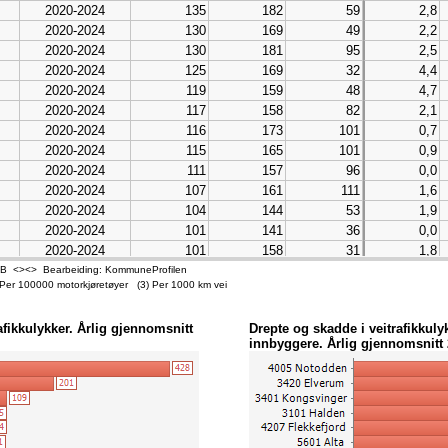
2020-2024
135
182
59
2,8
2020-2024
28
2020-2024
130
169
49
2,2
2020-2024
27
2020-2024
130
181
95
2,5
2020-2024
25
2020-2024
125
169
32
4,4
2020-2024
25
2020-2024
119
159
48
4,7
2020-2024
25
2020-2024
117
158
82
2,1
2020-2024
24
2020-2024
116
173
101
0,7
2020-2024
23
2020-2024
115
165
101
0,9
2020-2024
23
2020-2024
111
157
96
0,0
2020-2024
22
2020-2024
107
161
111
1,6
2020-2024
22
2020-2024
104
144
53
1,9
2020-2024
21
2020-2024
101
141
36
0,0
2020-2024
20
2020-2024
101
158
31
1,8
2020-2024
19
2020-2024
98
131
65
5,4
- SSB <><> Bearbeiding: KommuneProfilen
2020-2024
18
 Per 100000 motorkjøretøyer (3) Per 1000 km vei
2020-2024
97
127
55
1,3
2020-2024
15
2020-2024
92
140
14
0,0
2020-2024
15
afikkulykker. Årlig gjennomsnitt
Drepte og skadde i veitrafikkuly
2020-2024
92
123
52
2,6
2020-2024
14
innbyggere. Årlig gjennomsnitt
2020-2024
89
138
110
1,2
2020-2024
14
2020-2024
88
120
25
1,7
2020-2024
11
2020-2024
87
129
33
5,8
2020-2024
11
2020-2024
81
114
88
0,3
2020-2024
11
2020-2024
79
113
81
1,4
2020-2024
11