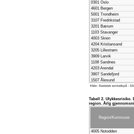
0301 Oslo
4601 Bergen
5001 Trondheim
3107 Fredrikstad
3201 Bærum
1103 Stavanger
4003 Skien
4204 Kristiansand
3205 Lillestrøm
3909 Larvik
1108 Sandnes
4203 Arendal
3907 Sandefjord
1507 Ålesund
3905 Tønsberg
Kilde: Statistisk sentralbyrå 
3301 Drammen
3101 Halden
Tabell 2. Ulykkesrisiko.
region. Årlg gjennomsnit
4001 Porsgrunn
3105 Sarpsborg
5501 Tromsø
Region/Kommune
1804 Bodø
3305 Ringerike
4005 Notodden
3420 Elverum