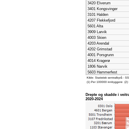
3420 Elverum
3407 Gjøvik
3401 Kongsvinger
4202 Grimstad
3101 Halden
5601 Alta
4207 Flekkefjord
3903 Holmestrand
5601 Alta
3103 Moss
3909 Larvik
1506 Molde
4003 Skien
3401 Kongsvinger
4203 Arendal
4005 Notodden
4202 Grimstad
1106 Haugesund
4001 Porsgrunn
1806 Narvik
4014 Kragerø
4205 Lindesnes
1806 Narvik
3405 Lillehammer
5603 Hammerfest
3901 Horten
3903 Holmestrand
Kilde: Statistisk sentralbyrå 
3303 Kongsberg
(1) Per 100000 innbyggere (2)
3305 Ringerike
4602 Kinn
5634 Vardø
1505 Kristiansund
Drepte og skadde i veitr
3407 Gjøvik
5006 Steinkjer
2020-2024
3107 Fredrikstad
3403 Hamar
4205 Lindesnes
5603 Hammerfest
4602 Kinn
5035 Stjørdal
3907 Sandefjord
4207 Flekkefjord
3905 Tønsberg
1101 Eigersund