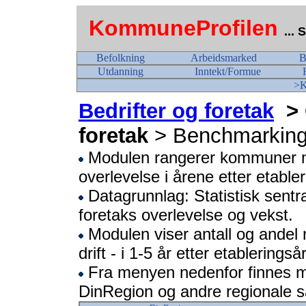
KommuneProfilen
...
Befolkning
Arbeidsmarked
B
Utdanning
Inntekt/Formue
>K
Bedrifter og foretak
> O
foretak
> Benchmarkin
Modulen rangerer kommuner mv
overlevelse i årene etter etabler
Datagrunnlag: Statistisk sentra
foretaks overlevelse og vekst.
Modulen viser antall og andel n
drift - i 1-5 år etter etableringså
Fra menyen nedenfor finnes mo
DinRegion og andre regionale 