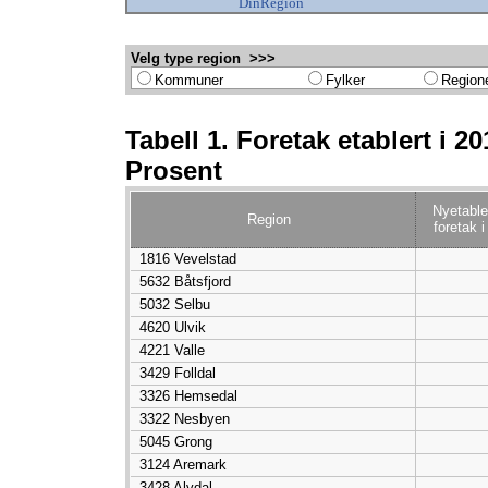
DinRegion
Velg type region >>>
Kommuner
Fylker
Region
Tabell 1. Foretak etablert i 20
Prosent
Nyetable
Region
foretak i 
1816 Vevelstad
5632 Båtsfjord
5032 Selbu
4620 Ulvik
4221 Valle
3429 Folldal
3326 Hemsedal
3322 Nesbyen
5045 Grong
3124 Aremark
3428 Alvdal