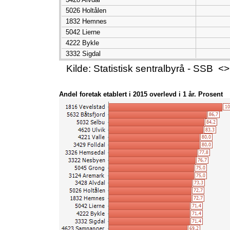
5026 Holtålen
1832 Hemnes
5042 Lierne
4222 Bykle
3332 Sigdal
4623 Samnanger
Kilde: Statistisk sentralbyrå - SSB
3433 Skjåk
3328 Ål
Andel foretak etablert i 2015 overlevd i 1 år. Prosent
3324 Gol
5510 Kvæfjord
5043 Røyrvik
5034 Meråker
4635 Gulen
4619 Eidfjord
4611 Etne
4218 Iveland
3438 Sør-Fron
3435 Vågå
3449 Sør-Aurdal
3430 Os
1560 Tingvoll